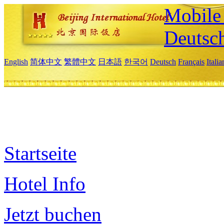
Mobile 
Deutsc
English
简体中文
繁體中文
日本語
한국어
Deutsch
Français
Itali
Startseite
Hotel Info
Jetzt buchen