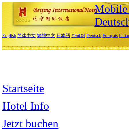
Mobile 
Deutsc
English
简体中文
繁體中文
日本語
한국어
Deutsch
Français
Itali
Startseite
Hotel Info
Jetzt buchen