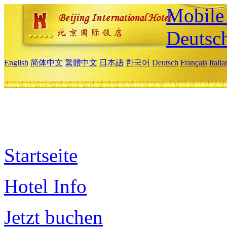
Mobile 
Deutsc
English
简体中文
繁體中文
日本語
한국어
Deutsch
Français
Itali
Startseite
Hotel Info
Jetzt buchen