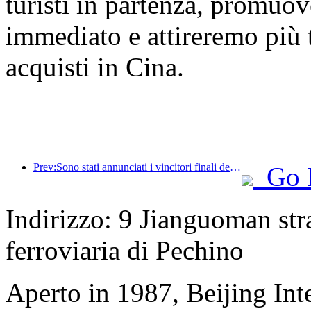
turisti in partenza, promuo
immediato e attireremo più tu
acquisti in Cina.
Prev:Sono stati annunciati i vincitori finali dei sei premi principali, a cui hanno partecipato oltre cento hotel e aziende che hanno ricevuto riconoscimenti annuali!
Go 
Indirizzo: 9 Jianguoman stra
ferroviaria di Pechino
Aperto in 1987, Beijing Int