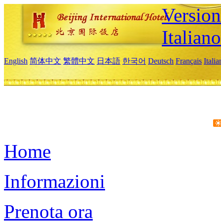
Version
Italiano
English
简体中文
繁體中文
日本語
한국어
Deutsch
Français
Itali
Home
Informazioni
Prenota ora