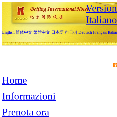
Version
Italiano
English
简体中文
繁體中文
日本語
한국어
Deutsch
Français
Itali
Home
Informazioni
Prenota ora