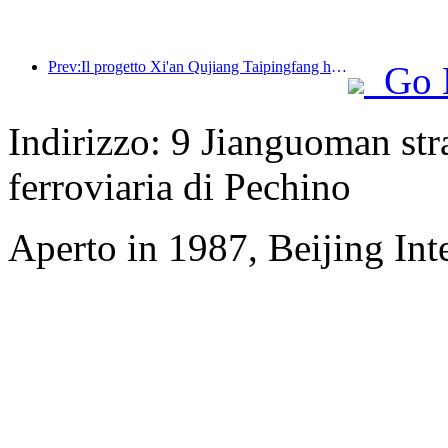
Prev:Il progetto Xi'an Qujiang Taipingfang ha ufficialmente preso il via, con un'area edificabile totale di 137.000 metri quadrati.
Go 
Indirizzo: 9 Jianguoman stra
ferroviaria di Pechino
Aperto in 1987, Beijing Int