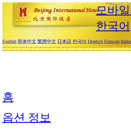
모바일
한국어
English
简体中文
繁體中文
日本語
한국어
Deutsch
Français
Itali
홈
옵션 정보