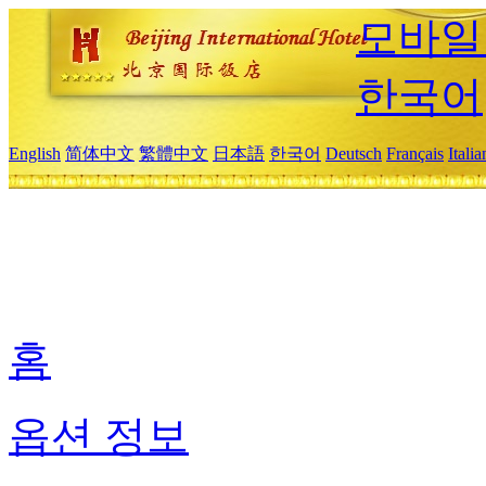
모바일
한국어
English
简体中文
繁體中文
日本語
한국어
Deutsch
Français
Itali
홈
옵션 정보