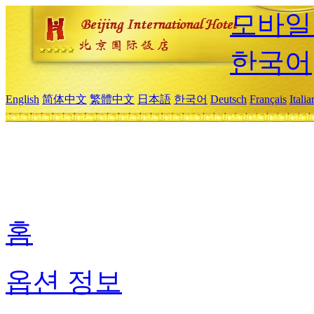
모바일
한국어
English
简体中文
繁體中文
日本語
한국어
Deutsch
Français
Itali
홈
옵션 정보