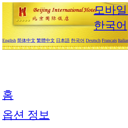
모바일
한국어
English
简体中文
繁體中文
日本語
한국어
Deutsch
Français
Itali
홈
옵션 정보