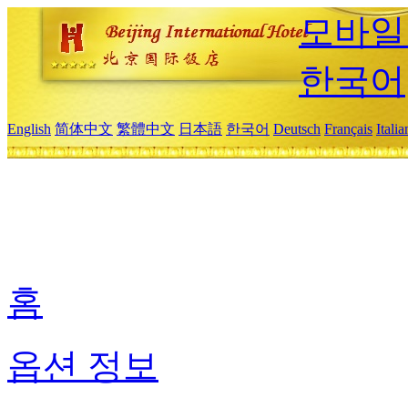
모바일
한국어
English
简体中文
繁體中文
日本語
한국어
Deutsch
Français
Itali
홈
옵션 정보