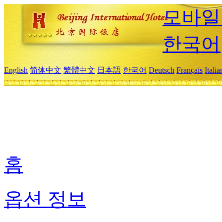
모바일
한국어
English
简体中文
繁體中文
日本語
한국어
Deutsch
Français
Itali
홈
옵션 정보