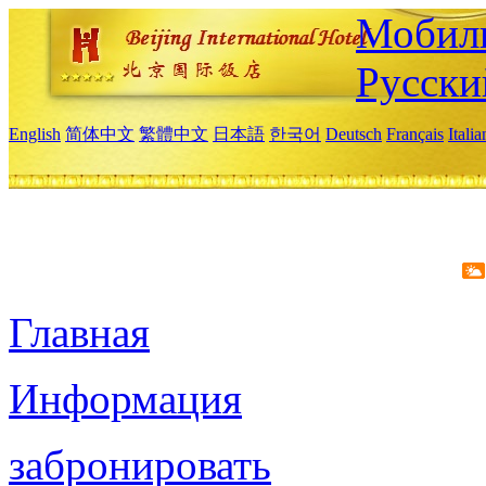
Мобиль
Русски
English
简体中文
繁體中文
日本語
한국어
Deutsch
Français
Itali
Главная
Информация
забронировать