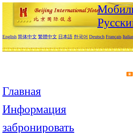
Мобиль
Русски
English
简体中文
繁體中文
日本語
한국어
Deutsch
Français
Itali
Главная
Информация
забронировать