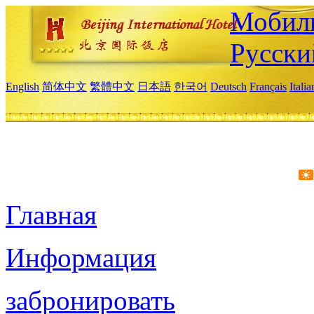
Мобиль
Русски
English
简体中文
繁體中文
日本語
한국어
Deutsch
Français
Itali
Главная
Информация
забронировать