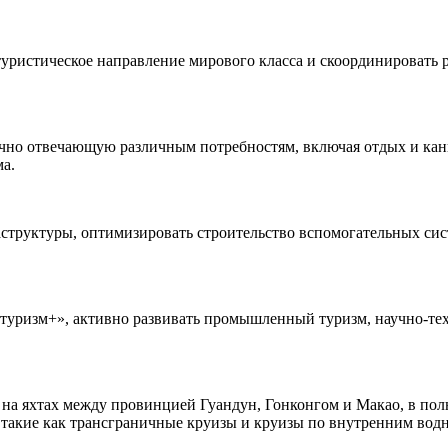
уристическое направление мирового класса и скоординировать р
очно отвечающую различным потребностям, включая отдых и кан
ма.
структуры, оптимизировать строительство вспомогательных сис
уризм+», активно развивать промышленный туризм, научно-техн
а яхтах между провинцией Гуандун, Гонконгом и Макао, в полн
, такие как трансграничные круизы и круизы по внутренним вод