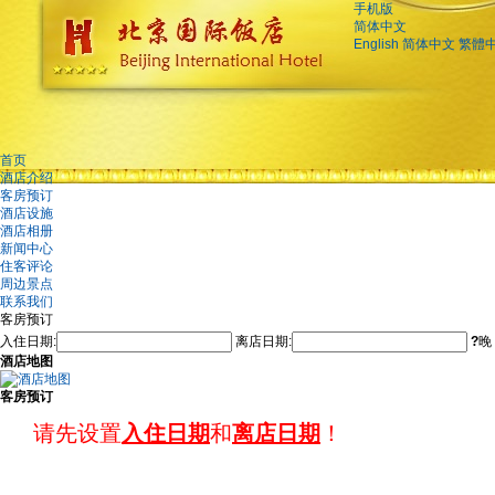
手机版
简体中文
English
简体中文
繁體
首页
酒店介绍
客房预订
酒店设施
酒店相册
新闻中心
住客评论
周边景点
联系我们
客房预订
入住日期:
离店日期:
?
晚
酒店地图
客房预订
请先设置
入住日期
和
离店日期
！