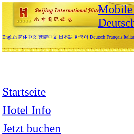
Mobile 
Deutsc
English
简体中文
繁體中文
日本語
한국어
Deutsch
Français
Itali
Startseite
Hotel Info
Jetzt buchen