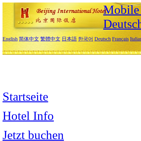
Mobile 
Deutsc
English
简体中文
繁體中文
日本語
한국어
Deutsch
Français
Itali
Startseite
Hotel Info
Jetzt buchen