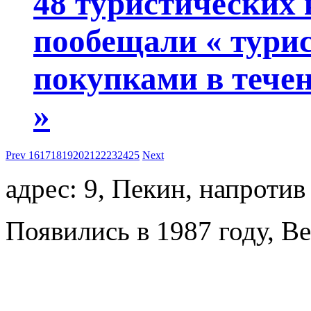
48 туристических
пообещали « турис
покупками в течен
»
Prev
16
17
18
19
20
21
22
23
24
25
Next
адрес: 9, Пекин, напротив
Появились в 1987 году, Beij