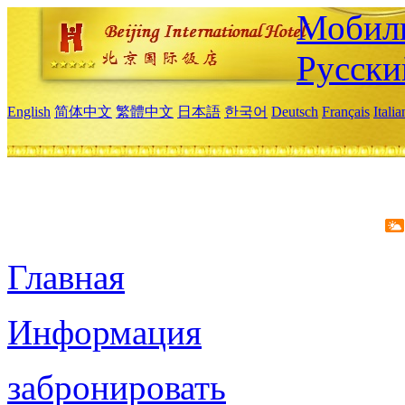
Мобиль
Русски
English
简体中文
繁體中文
日本語
한국어
Deutsch
Français
Itali
Главная
Информация
забронировать