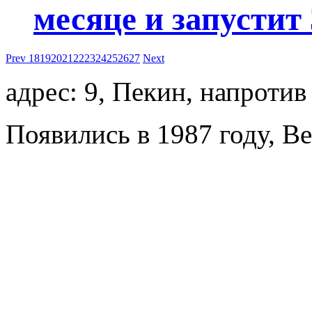
месяце и запустит
Prev
18
19
20
21
22
23
24
25
26
27
Next
адрес: 9, Пекин, напротив
Появились в 1987 году, Beij