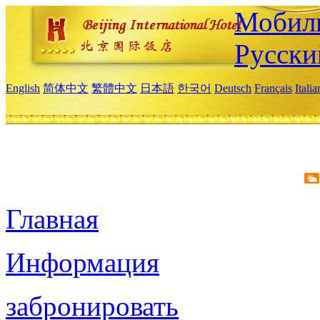
Мобиль
Русски
English
简体中文
繁體中文
日本語
한국어
Deutsch
Français
Itali
Главная
Информация
забронировать